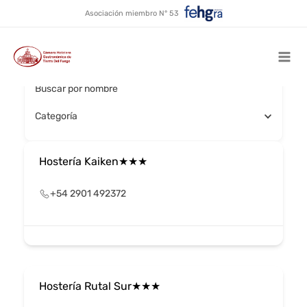
Tolhuin - Centro y
Ir
Asociación miembro N° 53
al
alrededores
contenido
Mai
Buscar por nombre
Men
Categoría
Hostería Kaiken★★★
+54 2901 492372
Hostería Rutal Sur★★★