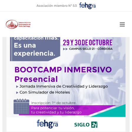
Ir
Asociación miembro N° 53
al
contenido
Mai
Men