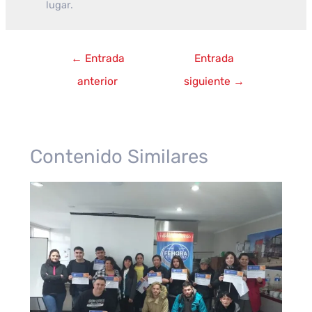
lugar.
Navegación
←
Entrada
Entrada
de
anterior
siguiente
→
entradas
Contenido Similares