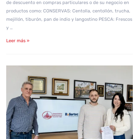
de descuento en compras particulares o de su negocio en
productos como: CONSERVAS: Centolla, centollón, trucha,
mejillón, tiburón, pan de indio y langostino PESCA: Frescos
y …
Beneficio
Leer más »
para
la
gastronomía
fueguina:
Firmamos
un
acuerdo
de
descuentos
con
«Ahumadero