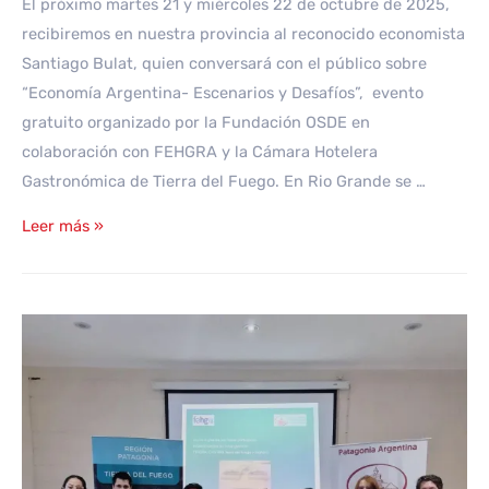
El próximo martes 21 y miércoles 22 de octubre de 2025,
recibiremos en nuestra provincia al reconocido economista
Santiago Bulat, quien conversará con el público sobre
“Economía Argentina- Escenarios y Desafíos”, evento
gratuito organizado por la Fundación OSDE en
colaboración con FEHGRA y la Cámara Hotelera
Gastronómica de Tierra del Fuego. En Rio Grande se …
Santiago
Leer más »
Bulat
en
Tierra
del
Fuego:
21
y
22