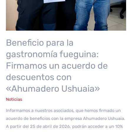
Beneficio para la
gastronomía fueguina:
Firmamos un acuerdo de
descuentos con
«Ahumadero Ushuaia»
Noticias
Informamos a nuestros asociados, que hemos firmado un
acuerdo de beneficios con la empresa Ahumadero Ushuaia.
A partir del 25 de abril de 2026, podrán acceder a un 10%