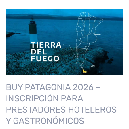
ESTABLECIMIENTO
A
OTOÑO
DEL
FUEGO
Y
FIESTA
NACIONAL
DEL
INVIERNO
2026
BUY PATAGONIA 2026 –
INSCRIPCIÓN PARA
PRESTADORES HOTELEROS
Y GASTRONÓMICOS