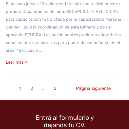
El pasado jueves 10 y viernes 11 de abril se realizó nuestra
primera Capacitación del año. RECEPCION-NIVEL INICIAL
Esta capacitación fue dictada por la capacitadora Mariana
Gegner , bajo la coordinación de esta Cámara y con el
apoyo de FEHGRA. Los participantes pudieron adquirir los
conocimientos necesarios para poder desempeñarse en el
área. *Servicio y …
PRIMERA
Leer más »
CAPACITACION
DEL
AÑO-
Paginación
1
2
…
6
Página siguiente
→
RECEPCION
de
NIVEL
entradas
INICIAL
Entrá al formulario y
dejanos tu CV.