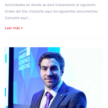
Autoridades en donde se dará tratamiento al siguiente
Orden del Día: Consulte aquí los siguientes documentos:
Consulte aquí …
ASAMBLEA
Leer más »
GENERAL
ORDINARIA
EX
TEMPORÁNEA
Y
ELECCIÓN
DE
AUTORIDADES