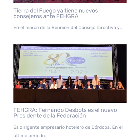
Tierra del Fuego ya tiene nuevos
consejeros ante FEHGRA
En el marco de la Reunión del Consejo Directivo y…
FEHGRA: Fernando Desbots es el nuevo
Presidente de la Federación
Es dirigente empresario hotelero de Córdoba. En el
último período…