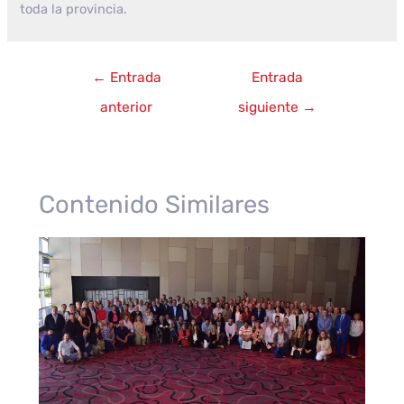
toda la provincia.
Navegación
←
Entrada
Entrada
de
anterior
siguiente
→
entradas
Contenido Similares