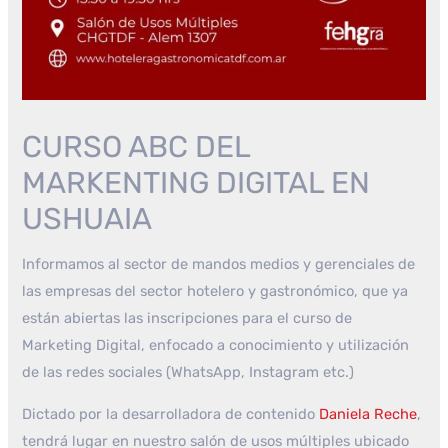
CURSO ABC DEL
MARKENTING DIGITAL EN
USHUAIA
Informamos al sector de mandos medios y gerenciales de
las empresas del sector hotelero y gastronómico, que ya
están abiertas las inscripciones para el curso de
Marketing Digital, enfocado a conocimiento y utilización
de las redes sociales (WhatsApp, Instagram etc.)
Dictado por la desarrolladora de contenido
Daniela Reche
,
tendrá lugar en nuestro salón de usos múltiples ubicado