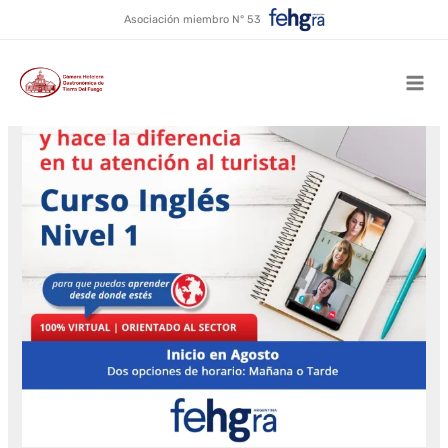
Ir
Asociación miembro N° 53
al
contenido
Mai
Men