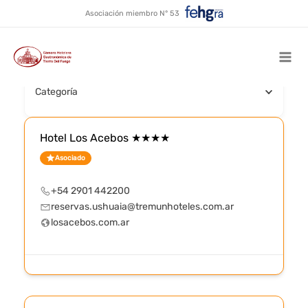
4 estrellas
Ir
Asociación miembro N° 53
al
contenido
Buscar por nombre
Mai
Categoría
Men
Hotel Los Acebos ★★★★
Asociado
+54 2901 442200
reservas.ushuaia@tremunhoteles.com.ar
losacebos.com.ar