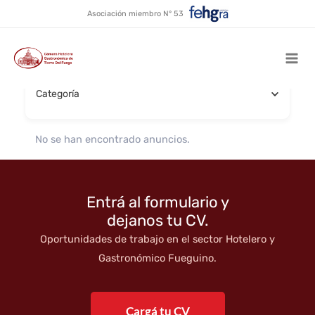
Comida vegana
Ir
Asociación miembro N° 53
al
contenido
Buscar por nombre
Mai
Categoría
Men
No se han encontrado anuncios.
Entrá al formulario y
dejanos tu CV.
Oportunidades de trabajo en el sector Hotelero y
Gastronómico Fueguino.
Cargá tu CV