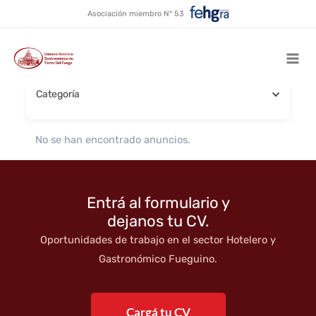
Comida vegana
Ir
Asociación miembro N° 53
al
contenido
Buscar por nombre
Mai
Categoría
Men
No se han encontrado anuncios.
Entrá al formulario y
dejanos tu CV.
Oportunidades de trabajo en el sector Hotelero y
Gastronómico Fueguino.
Cargá tu CV