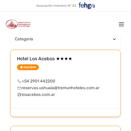
Con estacionamiento
Ir
Asociación miembro N° 53
al
contenido
Buscar por nombre
Mai
Categoría
Men
Hotel Los Acebos ★★★★
Asociado
+54 2901 442200
reservas.ushuaia@tremunhoteles.com.ar
losacebos.com.ar