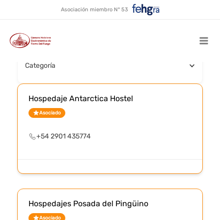
Hospedaje
Ir
Asociación miembro N° 53
al
contenido
Buscar por nombre
Mai
Categoría
Men
Hospedaje Antarctica Hostel
Asociado
+54 2901 435774
Hospedajes Posada del Pingüino
Asociado