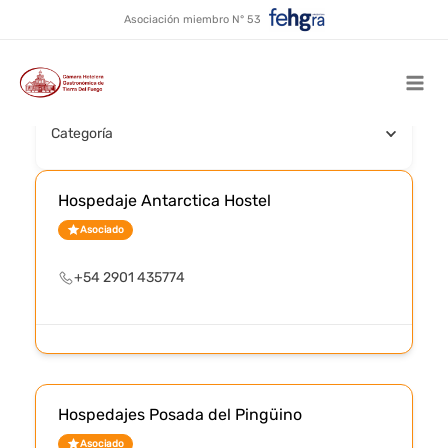
Hospedaje
Ir
Asociación miembro N° 53
al
contenido
Buscar por nombre
Mai
Categoría
Men
Hospedaje Antarctica Hostel
Asociado
+54 2901 435774
Hospedajes Posada del Pingüino
Asociado