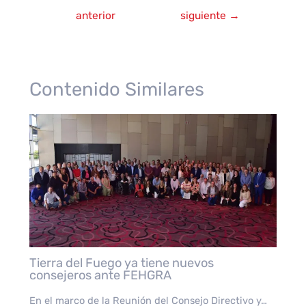
de
anterior
siguiente
→
entradas
Contenido Similares
Tierra del Fuego ya tiene nuevos
consejeros ante FEHGRA
En el marco de la Reunión del Consejo Directivo y…