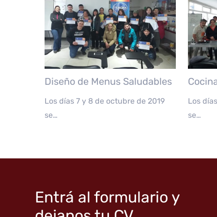
Diseño de Menus Saludables
Cocin
Los días 7 y 8 de octubre de 2019
Los día
se…
se…
Entrá al formulario y
dejanos tu CV.