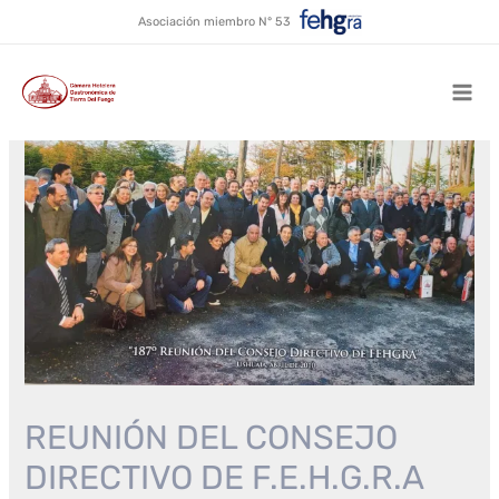
Ir
Asociación miembro N° 53
al
contenido
Mai
Men
REUNIÓN DEL CONSEJO
DIRECTIVO DE F.E.H.G.R.A