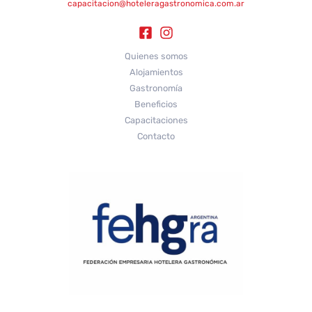
capacitacion@hoteleragastronomica.com.ar
Quienes somos
Alojamientos
Gastronomía
Beneficios
Capacitaciones
Contacto