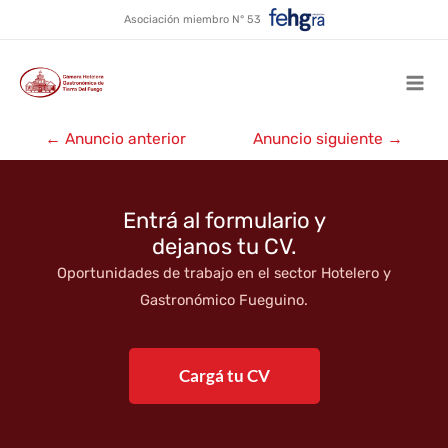
Hotel Canal Beagle ★★★★
Ir
Asociación miembro N° 53
al
contenido
Mai
Navegación
Men
←
Anuncio anterior
Anuncio siguiente
→
de
entradas
Entrá al formulario y
dejanos tu CV.
Oportunidades de trabajo en el sector Hotelero y
Gastronómico Fueguino.
Cargá tu CV