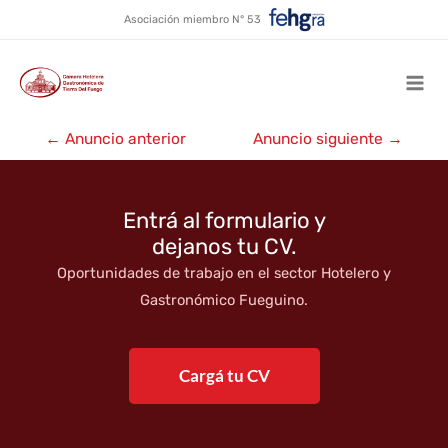
Almacén Ramos Generales
Ir
Asociación miembro N° 53
al
contenido
Mai
Navegación
Men
←
Anuncio anterior
Anuncio siguiente
→
de
entradas
Entrá al formulario y
dejanos tu CV.
Oportunidades de trabajo en el sector Hotelero y
Gastronómico Fueguino.
Cargá tu CV