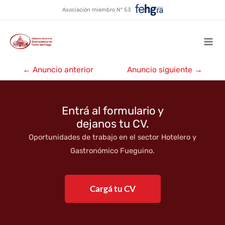
Banana
Ir
Asociación miembro N° 53
al
contenido
Mai
Navegación
Men
←
Anuncio anterior
Anuncio siguiente
→
de
entradas
Entrá al formulario y
dejanos tu CV.
Oportunidades de trabajo en el sector Hotelero y
Gastronómico Fueguino.
Cargá tu CV