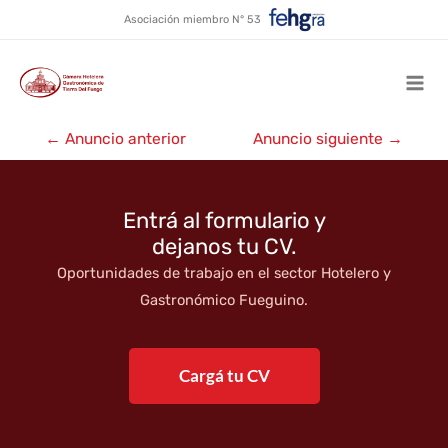
Doble Cero Fast Food
Ir
Asociación miembro N° 53
al
contenido
Mai
Navegación
Men
←
Anuncio anterior
Anuncio siguiente
→
de
entradas
Entrá al formulario y
dejanos tu CV.
Oportunidades de trabajo en el sector Hotelero y
Gastronómico Fueguino.
Cargá tu CV