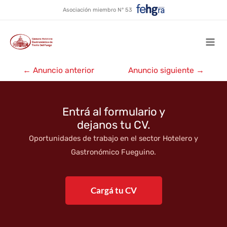
El Ona
Ir
Asociación miembro N° 53
al
contenido
Mai
Navegación
Men
←
Anuncio anterior
Anuncio siguiente
→
de
entradas
Entrá al formulario y
dejanos tu CV.
Oportunidades de trabajo en el sector Hotelero y
Gastronómico Fueguino.
Cargá tu CV