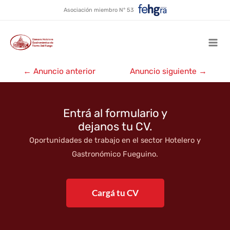
Gadget
Ir
Asociación miembro N° 53
al
contenido
Mai
Navegación
Men
←
Anuncio anterior
Anuncio siguiente
→
de
entradas
Entrá al formulario y
dejanos tu CV.
Oportunidades de trabajo en el sector Hotelero y
Gastronómico Fueguino.
Cargá tu CV