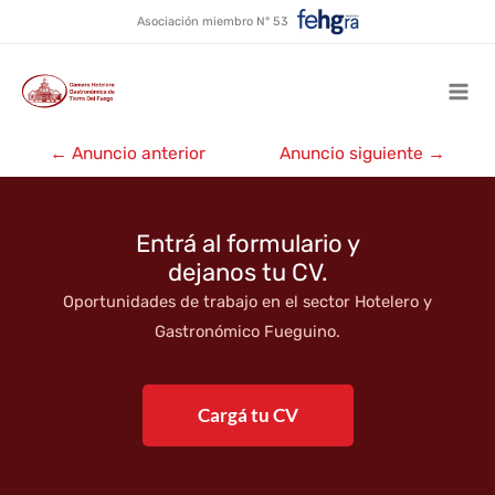
Gélido
Ir
Asociación miembro N° 53
al
contenido
Mai
Navegación
Men
←
Anuncio anterior
Anuncio siguiente
→
de
entradas
Entrá al formulario y
dejanos tu CV.
Oportunidades de trabajo en el sector Hotelero y
Gastronómico Fueguino.
Cargá tu CV