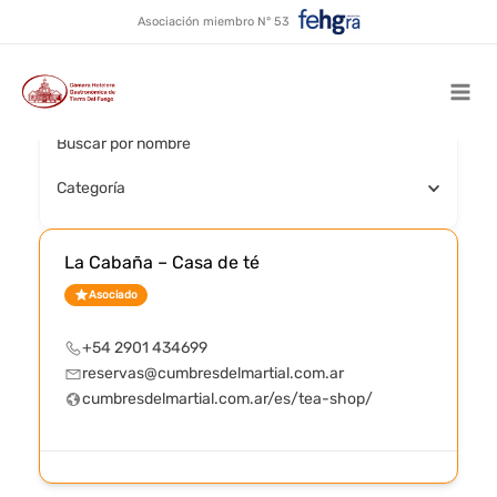
Ushuaia - Reserva Glaciar
Ir
Asociación miembro N° 53
al
Martial
contenido
Mai
Buscar por nombre
Men
Categoría
La Cabaña – Casa de té
Asociado
+54 2901 434699
reservas@cumbresdelmartial.com.ar
cumbresdelmartial.com.ar/es/tea-shop/