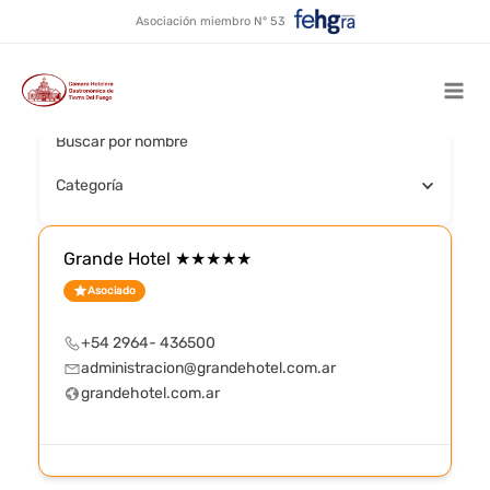
Río Grande - Centro y
Ir
Asociación miembro N° 53
al
alrededores
contenido
Mai
Buscar por nombre
Men
Categoría
Grande Hotel ★★★★★
Asociado
+54 2964- 436500
administracion@grandehotel.com.ar
grandehotel.com.ar