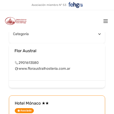
2 estrellas
Ir
Asociación miembro N° 53
al
contenido
Buscar por nombre
Mai
Categoría
Men
Flor Austral
2901613580
www.floraustralhosteria.com.ar
Hotel Mónaco ★★
Asociado