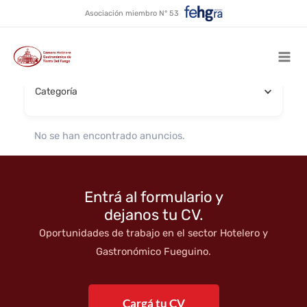
Catering
Ir
Asociación miembro N° 53
al
contenido
Buscar por nombre
Mai
Categoría
Men
No se han encontrado anuncios.
Entrá al formulario y
dejanos tu CV.
Oportunidades de trabajo en el sector Hotelero y
Gastronómico Fueguino.
Cargá tu CV