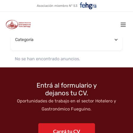
Catering
Ir
Asociación miembro N° 53
al
contenido
Buscar por nombre
Mai
Categoría
Men
No se han encontrado anuncios.
Entrá al formulario y
dejanos tu CV.
Oportunidades de trabajo en el sector Hotelero y
Gastronómico Fueguino.
Cargá tu CV