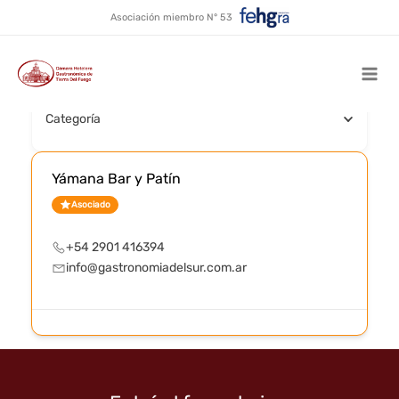
Catering
Ir
Asociación miembro N° 53
al
contenido
Buscar por nombre
Mai
Categoría
Men
Yámana Bar y Patín
Asociado
+54 2901 416394
info@gastronomiadelsur.com.ar