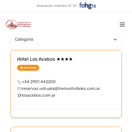
Con Restaurante
Ir
Asociación miembro N° 53
al
contenido
Buscar por nombre
Mai
Categoría
Men
Hotel Los Acebos ★★★★
Asociado
+54 2901 442200
reservas.ushuaia@tremunhoteles.com.ar
losacebos.com.ar