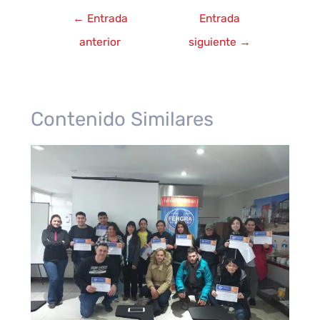
Navegación
←
Entrada
Entrada
de
anterior
siguiente
→
entradas
Contenido Similares