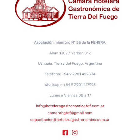
Asociación miembro N° 53 de la FEHGRA.
Alem 1307 / Yarken 812
Ushuaia, Tierra del Fuego, Argentina
Teléfono: +54 9 2901 422834
Whatsapp: +54 9 2901 417995
Lunes a Viernes 08 a 17
info@hoteleragastronomicatdf.com.ar
camarahgtdf@gmail.com
capacitacion@hoteleragastronomica.com.ar