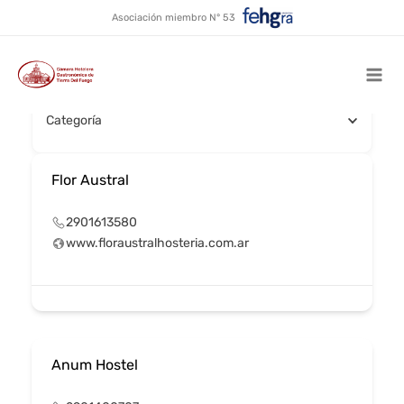
Etiqueta única
Ir
Asociación miembro N° 53
al
contenido
Buscar por nombre
Mai
Categoría
Men
Flor Austral
2901613580
www.floraustralhosteria.com.ar
Anum Hostel