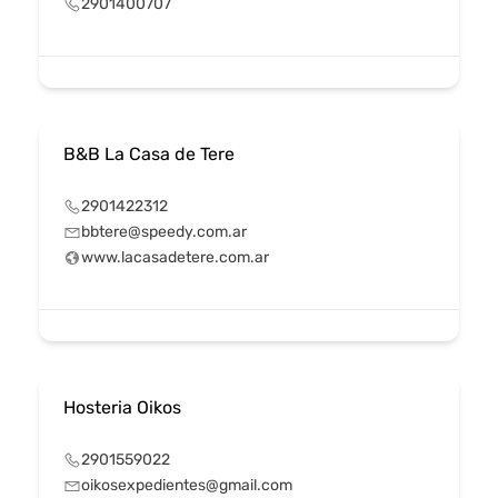
2901400707
B&B La Casa de Tere
2901422312
bbtere@speedy.com.ar
www.lacasadetere.com.ar
Hosteria Oikos
2901559022
oikosexpedientes@gmail.com